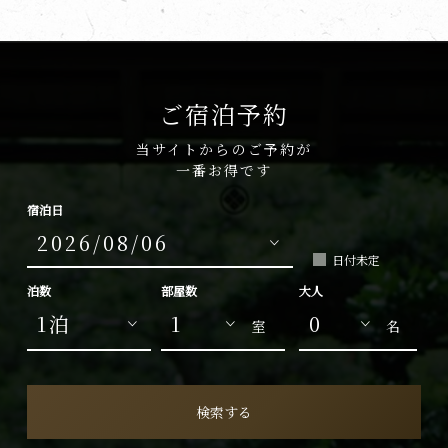
ご宿泊予約
当サイトからのご予約が
一番お得です
宿泊日
日付未定
泊数
部屋数
大人
室
名
検索する