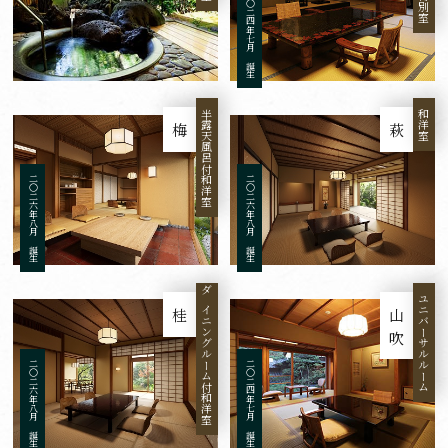
二〇二四年七月 誕生
半露天風呂付和洋室
和洋室
梅
萩
二〇二六年八月 誕生
二〇二六年八月 誕生
ダイニングルーム付和洋室
ユニバーサルルーム
桂
山吹
二〇二六年八月 誕生
二〇二四年七月 誕生