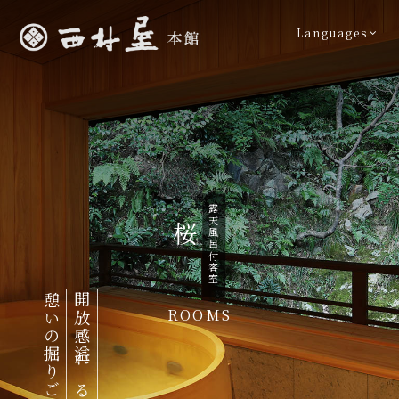
Languages
露天風呂付客室
桜
憩いの掘りごたつ
開放感溢れる露天風呂と
ROOMS