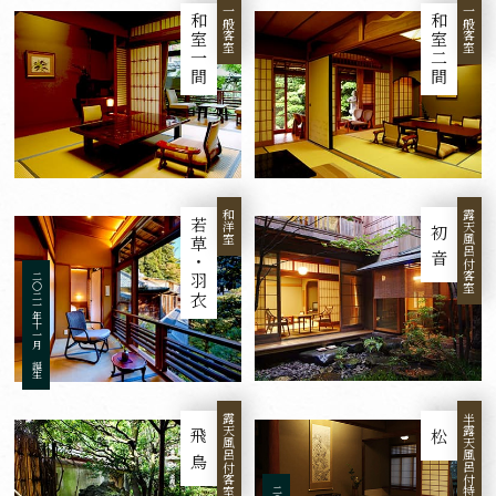
一般客室
一般客室
和室一間
和室二間
和洋室
露天風呂付客室
若草・羽衣
初音
二〇二一年十一月 誕生
露天風呂付客室
半露天風呂付特別室
飛鳥
松