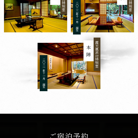
二〇二二年十一月 誕生
露天風呂付特別室
本陣
二〇二一年十一月 誕生
ご宿泊予約