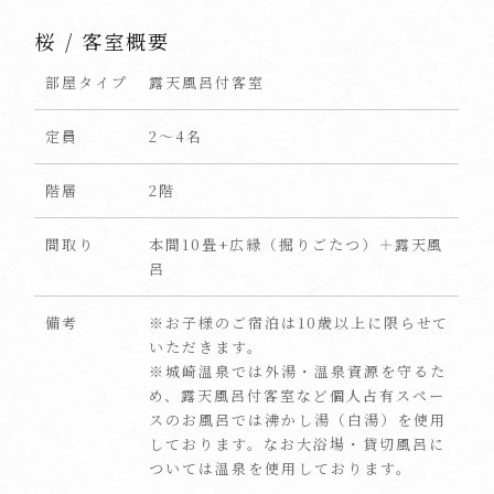
桜 / 客室概要
部屋タイプ
露天風呂付客室
定員
2〜4名
階層
2階
間取り
本間10畳+広縁（掘りごたつ）＋露天風
呂
備考
※お子様のご宿泊は10歳以上に限らせて
いただきます。
※城崎温泉では外湯・温泉資源を守るた
め、露天風呂付客室など個人占有スペー
スのお風呂では沸かし湯（白湯）を使用
しております。なお大浴場・貸切風呂に
ついては温泉を使用しております。