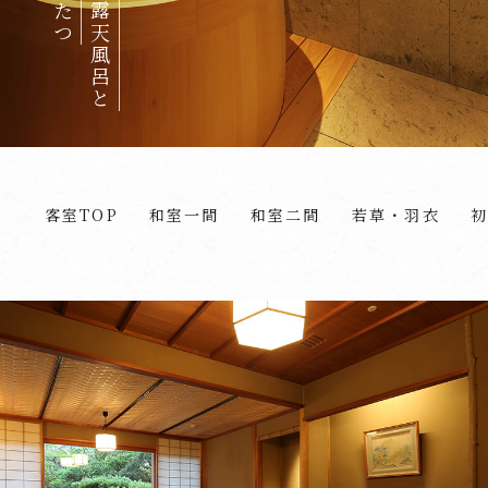
客室TOP
和室一間
和室二間
若草・羽衣