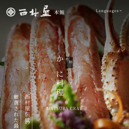
Languages
月初め～3月末
期間
かに料理
11
厳選された最高級の食材
西村屋伝統の調理法で
MATSUBA CRAB