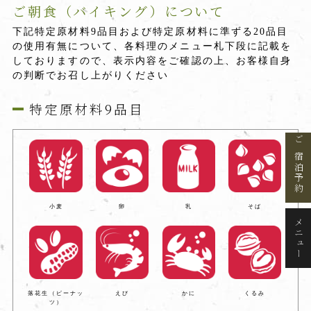
ご朝食（バイキング）について
下記特定原材料9品目および特定原材料に準ずる20品目
の使用有無について、各料理のメニュー札下段に記載を
しておりますので、表示内容をご確認の上、お客様自身
の判断でお召し上がりください
特定原材料9品目
ご宿泊予約
小麦
卵
乳
そば
メニュー
落花生（ピーナッ
えび
かに
くるみ
ツ）