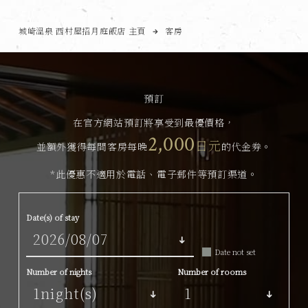
城崎溫泉 西村屋招月庭飯店 主頁
客房
預訂
在官方網站預訂將享受到最優價格，
2,000
日元
並額外獲得每間客房每晚
的代金券。
*此優惠不適用於電話、電子郵件等預訂渠道。
Date(s) of stay
Date not set
Number of nights
Number of rooms