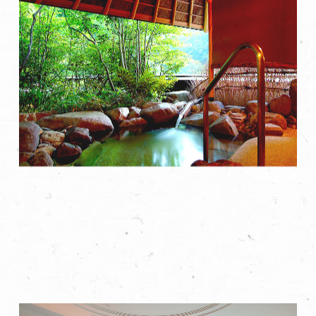
日式套房-桂月 附露天泡浴
寬敞的岩石風格私人露天浴池和花園
了解詳情