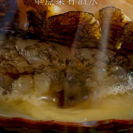
单点菜肴酒水