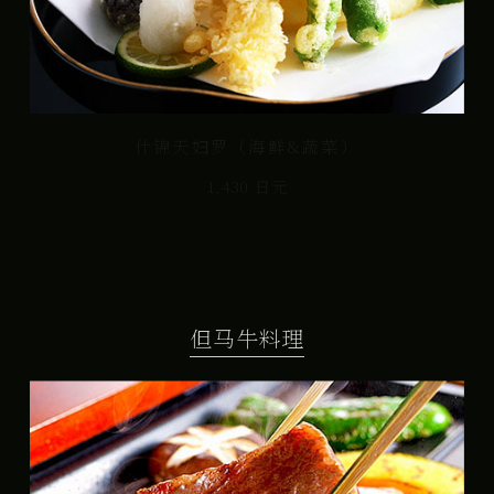
什锦天妇罗（海鲜&蔬菜）
1,430 日元
但马牛料理