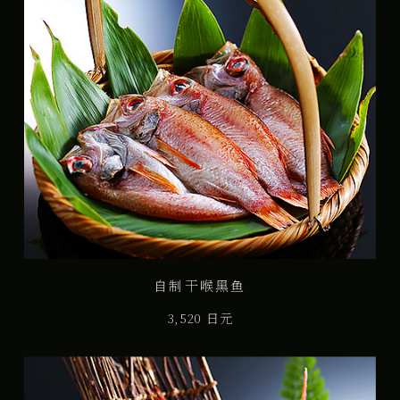
自制干喉黑鱼
3,520 日元