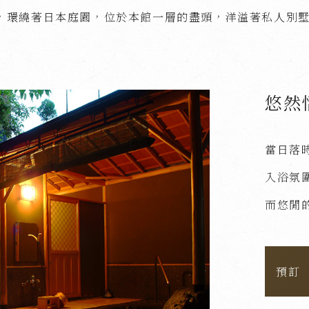
，環繞著日本庭園，位於本館一層的盡頭，洋溢著私人別
悠然
當日落
入浴氛
而悠閒
預訂