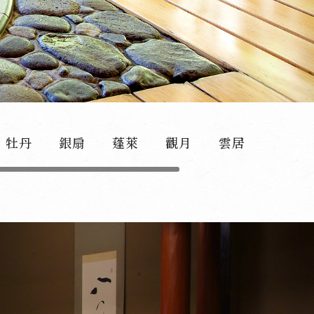
牡丹
銀扇
蓬萊
觀月
雲居
本陣