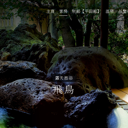
主頁
客房
別館【平田館】
溫泉
品鑒
露天泡浴
飛鳥