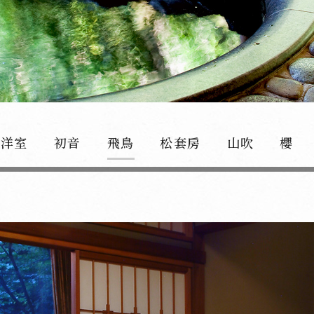
和洋室
初音
飛鳥
松套房
山吹
櫻