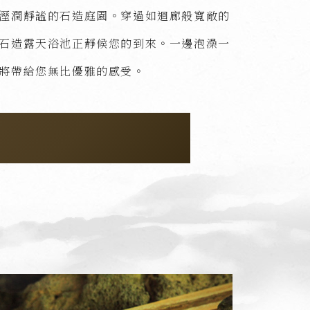
溼潤靜謐的石造庭園。穿過如迴廊般寬敞的
石造露天浴池正靜候您的到來。一邊泡澡一
將帶給您無比優雅的感受。