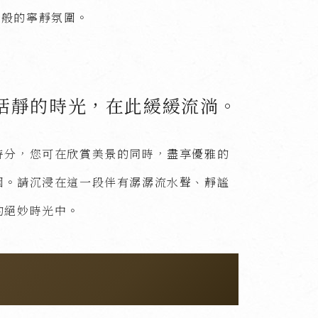
墅般的寧靜氛圍。
恬靜的時光，在此緩緩流淌。
時分，您可在欣賞美景的同時，盡享優雅的
圍。請沉浸在這一段伴有潺潺流水聲、靜謐
的絕妙時光中。