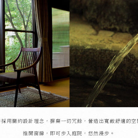
房採用簡約設計理念，摒棄一切冗餘，營造出寬敞舒適的空
推開窗扉，即可步入庭院，悠然漫步。