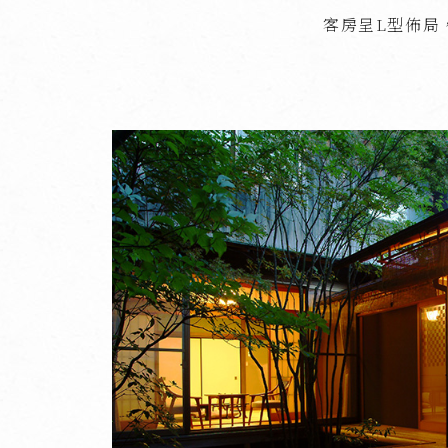
客房呈L型佈局