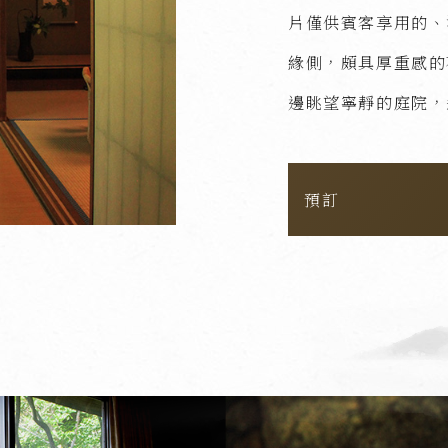
片僅供賓客享用的、
緣側，頗具厚重感的
邊眺望寧靜的庭院，
預訂