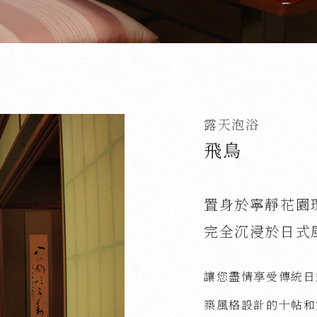
露天泡浴
飛鳥
置身於寧靜花園
完全沉浸於日式
讓您盡情享受傳統日
築風格設計的十帖和