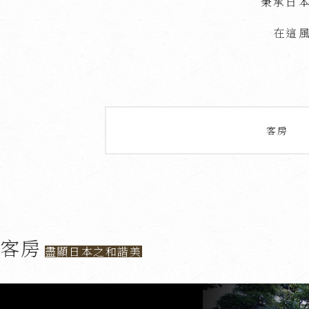
秉承日
在這
客房
客房
盡顯日本之和諧美