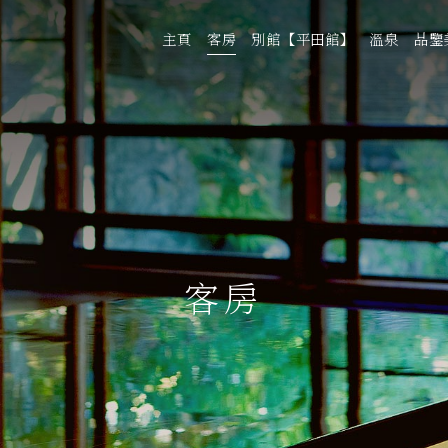
主頁
客房
別館【平田館】
溫泉
品鑒
客房