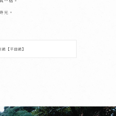
具一格。
時光。
別館【平田館】