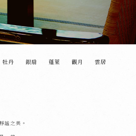
牡丹
銀扇
蓬萊
觀月
雲居
本陣
靜謐之美。