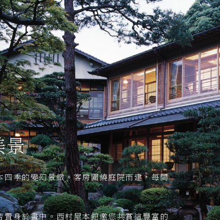
美景
本四季的變幻景緻。客房圍繞庭院而建，每間
若置身於畫中。西村屋本館邀您共賞這豐富的