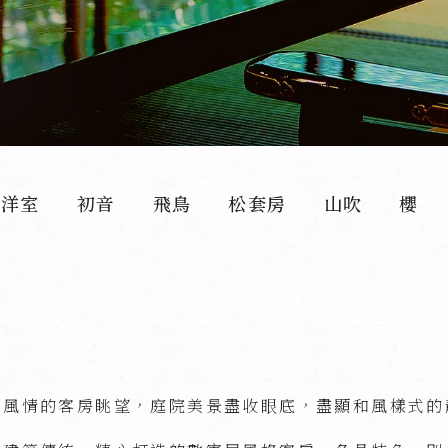
和洋室
初音
飛鳥
松套房
山吹
櫻
式風情的客房眺望，庭院美景盡收眼底，盡顯和風樣式的