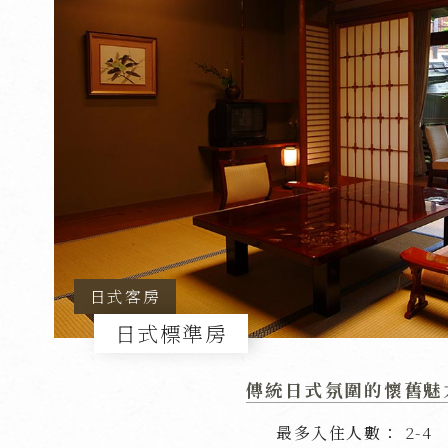
日式客房
日式標準房
傳統日式氛圍的懷舊魅
最多入住人數
2-4