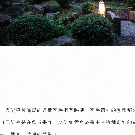
，與環繞其佈局的各間客房相互映襯，客房窗外的景緻都
自己彷彿是在欣賞畫作，又仿如置身於畫中。這種奇妙的
來一種無比愉悅的體驗。