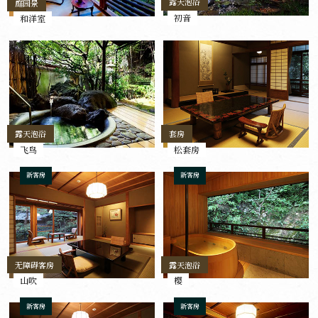
露天泡浴
庭园景
初音
和洋室
露天泡浴
套房
飞鸟
松套房
新客房
新客房
无障碍客房
露天泡浴
山吹
樱
新客房
新客房