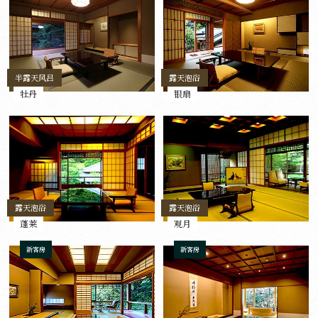
半露天风吕
露天泡浴
牡丹
银扇
露天泡浴
露天泡浴
蓬莱
观月
新客房
新客房