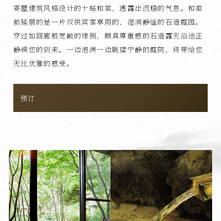
寄屋建筑风格设计的十帖和室，透露出沉稳的气息。和室
前延展的是一片仅供宾客享用的、湿润静谧的石造庭园。
穿过如回廊般宽敞的缘侧，颇具厚重感的石造露天浴池正
静候您的到来。一边泡澡一边眺望宁静的庭院，将带给您
无比优雅的感受。
预订